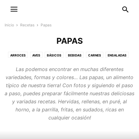
Inicio
Recetas
Papas
PAPAS
ARROCES
AVES
BÁSICOS
BEBIDAS
CARNES
ENSALADAS
HARINAS Y AMASIJOS
LÁCTEOS Y HUEVOS
LEGUMINOSAS
PAPAS
Las podemos encontrar en muchas diferentes
PASTAS Y PIZZAS
PESCADOS Y MARISCOS
POSTRES Y PANADERÍA
variedades, formas y colores… Las papas, un alimento
SALSAS Y DIPS
SOPAS Y CREMAS
VEGETALES
típico de nuestra tierra! Con fotos y siguiendo el paso
a paso, puedes preparar fácilmente nuestras deliciosas
y variadas recetas. Hervidas, rellenas, en puré, al
horno, a la parrilla, fritas, en sudados, ricas en
cualquier ocasión!