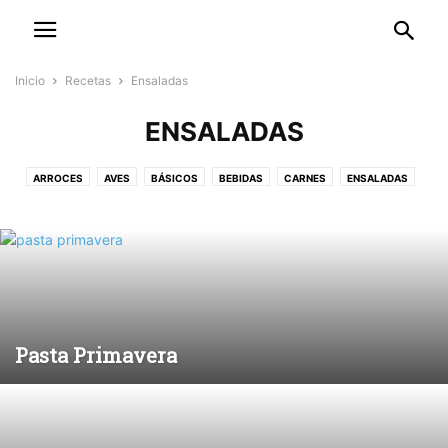
Inicio
Recetas
Ensaladas
ENSALADAS
ARROCES
AVES
BÁSICOS
BEBIDAS
CARNES
ENSALADAS
HARINAS Y AMASIJOS
LÁCTEOS Y HUEVOS
LEGUMINOSAS
PAPAS
PASTAS Y PIZZAS
PESCADOS Y MARISCOS
POSTRES Y PANADERÍA
SALSAS Y DIPS
SOPAS Y CREMAS
VEGETALES
Pasta Primavera