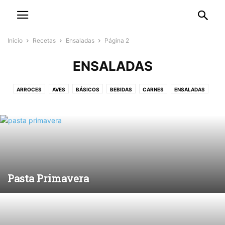
Inicio
Recetas
Ensaladas
Página 2
ENSALADAS
ARROCES
AVES
BÁSICOS
BEBIDAS
CARNES
ENSALADAS
HARINAS Y AMASIJOS
LÁCTEOS Y HUEVOS
LEGUMINOSAS
PAPAS
PASTAS Y PIZZAS
PESCADOS Y MARISCOS
POSTRES Y PANADERÍA
SALSAS Y DIPS
SOPAS Y CREMAS
VEGETALES
Pasta Primavera