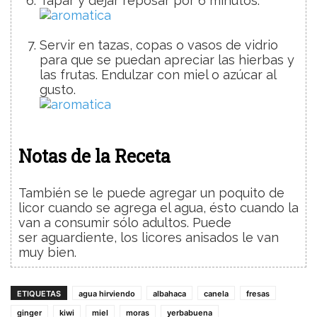
Tapar y dejar reposar por 6 minutos.
Servir en tazas, copas o vasos de vidrio
para que se puedan apreciar las hierbas y
las frutas. Endulzar con miel o azúcar al
gusto.
Notas de la Receta
También se le puede agregar un poquito de
licor cuando se agrega el agua, ésto cuando la
van a consumir sólo adultos. Puede
ser aguardiente, los licores anisados le van
muy bien.
ETIQUETAS
agua hirviendo
albahaca
canela
fresas
ginger
kiwi
miel
moras
yerbabuena